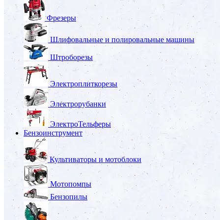
Фрезеры
Шлифовальные и полировальные машины
Штроборезы
Электроплиткорезы
Электрорубанки
ЭлектроТельферы
Бензоинструмент
Культиваторы и мотоблоки
Мотопомпы
Бензопилы