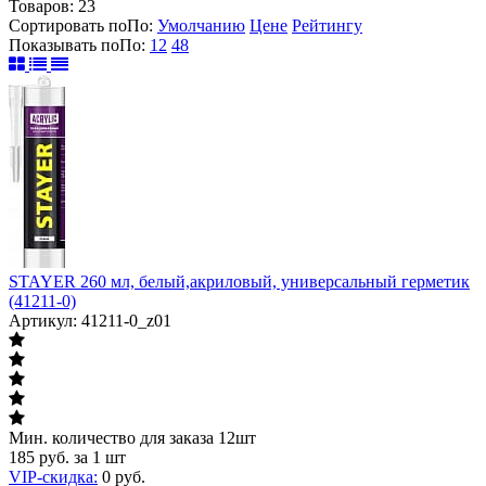
Товаров:
23
Сортировать по
По
:
Умолчанию
Цене
Рейтингу
Показывать по
По
:
12
48
STAYER 260 мл, белый,акриловый, универсальный герметик
(41211-0)
Артикул: 41211-0_z01
Мин. количество для заказа 12шт
185
руб.
за 1 шт
VIP-скидка:
0
руб.