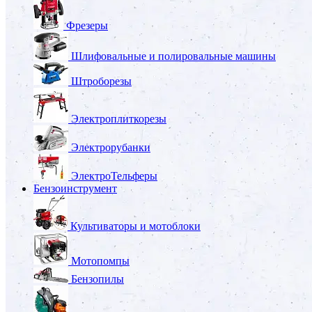
Фрезеры
Шлифовальные и полировальные машины
Штроборезы
Электроплиткорезы
Электрорубанки
ЭлектроТельферы
Бензоинструмент
Культиваторы и мотоблоки
Мотопомпы
Бензопилы