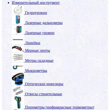
Измерительный инструмент
Гидроуровни
Лазерные дальномеры
Лазерные уровни
Линейки
Мерные ленты
Метры складные
Микрометры
Оптические нивелиры
Отвесы строительные
Пирометры (инфракрасные термометры)