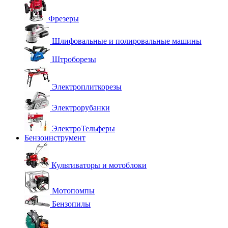
Фрезеры
Шлифовальные и полировальные машины
Штроборезы
Электроплиткорезы
Электрорубанки
ЭлектроТельферы
Бензоинструмент
Культиваторы и мотоблоки
Мотопомпы
Бензопилы