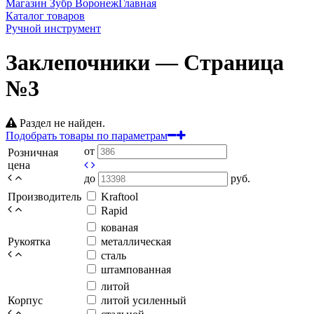
Магазин Зубр Воронеж
Главная
Каталог товаров
Ручной инструмент
Заклепочники — Страница
№3
Раздел не найден.
Подобрать товары по параметрам
от
Розничная
цена
до
руб.
Производитель
Kraftool
Rapid
кованая
Рукоятка
металлическая
сталь
штампованная
литой
Корпус
литой усиленный