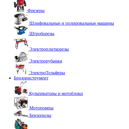
Фрезеры
Шлифовальные и полировальные машины
Штроборезы
Электроплиткорезы
Электрорубанки
ЭлектроТельферы
Бензоинструмент
Культиваторы и мотоблоки
Мотопомпы
Бензопилы