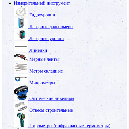
Измерительный инструмент
Гидроуровни
Лазерные дальномеры
Лазерные уровни
Линейки
Мерные ленты
Метры складные
Микрометры
Оптические нивелиры
Отвесы строительные
Пирометры (инфракрасные термометры)