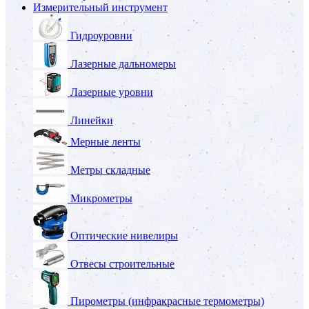
Измерительный инструмент
Гидроуровни
Лазерные дальномеры
Лазерные уровни
Линейки
Мерные ленты
Метры складные
Микрометры
Оптические нивелиры
Отвесы строительные
Пирометры (инфракрасные термометры)