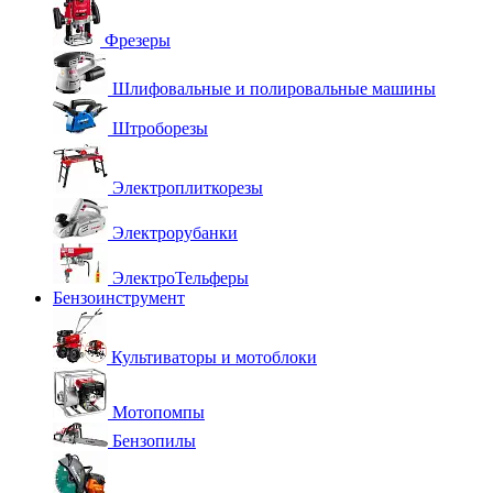
Фрезеры
Шлифовальные и полировальные машины
Штроборезы
Электроплиткорезы
Электрорубанки
ЭлектроТельферы
Бензоинструмент
Культиваторы и мотоблоки
Мотопомпы
Бензопилы