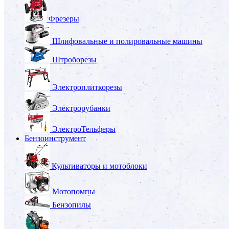
Фрезеры
Шлифовальные и полировальные машины
Штроборезы
Электроплиткорезы
Электрорубанки
ЭлектроТельферы
Бензоинструмент
Культиваторы и мотоблоки
Мотопомпы
Бензопилы