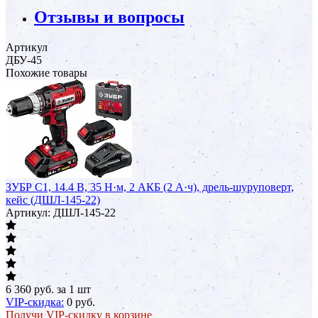
Отзывы и вопросы
Артикул
ДБУ-45
Похожие товары
ЗУБР С1, 14.4 В, 35 Н·м, 2 АКБ (2 А·ч), дрель-шуруповерт,
кейс (ДШЛ-145-22)
Артикул: ДШЛ-145-22
6 360
руб.
за 1 шт
VIP-скидка:
0
руб.
Получи VIP-скидку в корзине