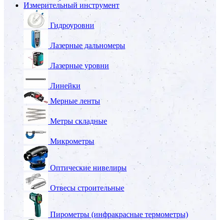
Измерительный инструмент
Гидроуровни
Лазерные дальномеры
Лазерные уровни
Линейки
Мерные ленты
Метры складные
Микрометры
Оптические нивелиры
Отвесы строительные
Пирометры (инфракрасные термометры)