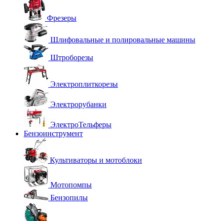
Фрезеры
Шлифовальные и полировальные машины
Штроборезы
Электроплиткорезы
Электрорубанки
ЭлектроТельферы
Бензоинструмент
Культиваторы и мотоблоки
Мотопомпы
Бензопилы